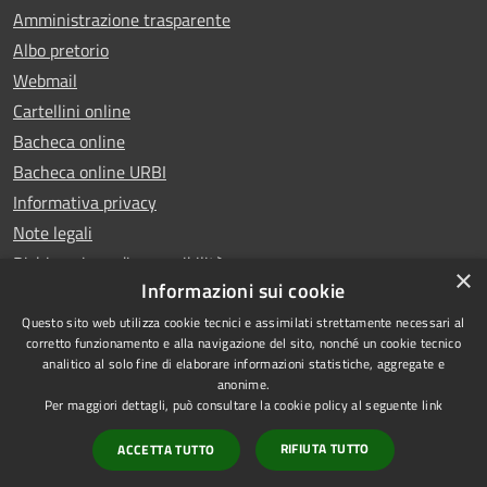
Amministrazione trasparente
Albo pretorio
Webmail
Cartellini online
Bacheca online
Bacheca online URBI
Informativa privacy
Note legali
Dichiarazione di accessibilità
×
Informazioni sui cookie
Questo sito web utilizza cookie tecnici e assimilati strettamente necessari al
corretto funzionamento e alla navigazione del sito, nonché un cookie tecnico
analitico al solo fine di elaborare informazioni statistiche, aggregate e
RSS
Copyright © 2025 Comune di
anonime.
Accessibilità
Ariano Irpino
Per maggiori dettagli, può consultare la cookie policy al seguente
link
Privacy
Municipium
Powered by
|
RIFIUTA TUTTO
ACCETTA TUTTO
Cookie
Accesso redazione