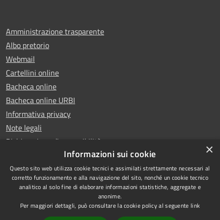
Amministrazione trasparente
Albo pretorio
Webmail
Cartellini online
Bacheca online
Bacheca online URBI
Informativa privacy
Note legali
Dichiarazione di accessibilità
×
Informazioni sui cookie
Questo sito web utilizza cookie tecnici e assimilati strettamente necessari al
corretto funzionamento e alla navigazione del sito, nonché un cookie tecnico
analitico al solo fine di elaborare informazioni statistiche, aggregate e
RSS
Copyright © 2025 Comune di
anonime.
Accessibilità
Ariano Irpino
Per maggiori dettagli, può consultare la cookie policy al seguente
link
Privacy
Municipium
Powered by
|