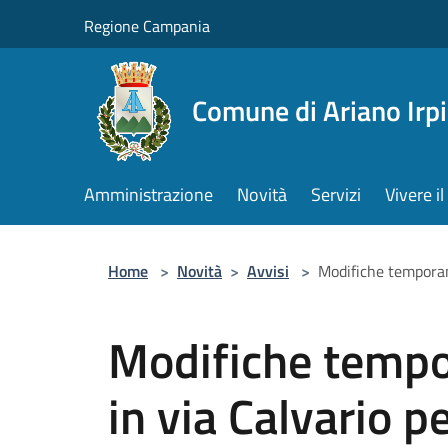
Salta al contenuto principale
Regione Campania
Comune di Ariano Irp
Amministrazione
Novità
Servizi
Vivere 
Home
>
Novità
>
Avvisi
>
Modifiche temporanee
Modifiche tempor
in via Calvario pe