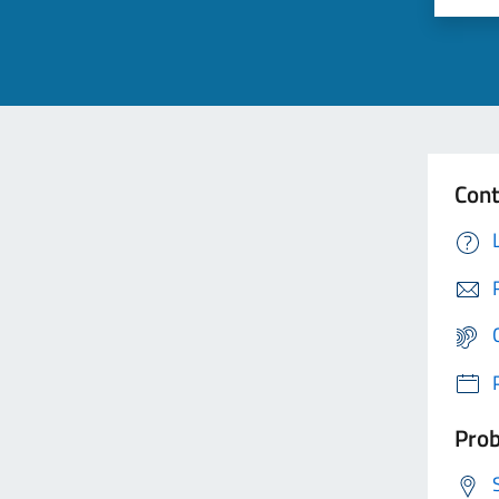
Cont
Prob