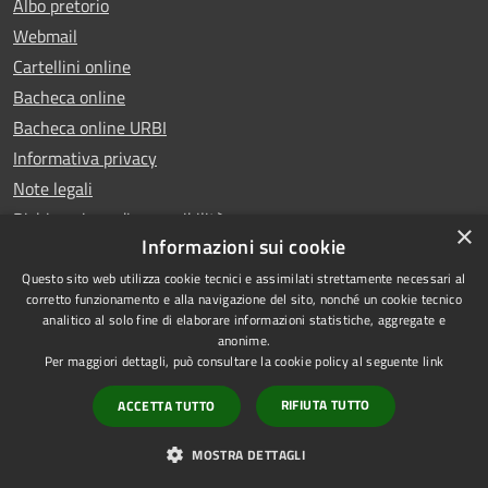
Albo pretorio
Webmail
Cartellini online
Bacheca online
Bacheca online URBI
Informativa privacy
Note legali
Dichiarazione di accessibilità
×
Informazioni sui cookie
Questo sito web utilizza cookie tecnici e assimilati strettamente necessari al
corretto funzionamento e alla navigazione del sito, nonché un cookie tecnico
analitico al solo fine di elaborare informazioni statistiche, aggregate e
RSS
Copyright © 2025 Comune di
anonime.
Accessibilità
Ariano Irpino
Per maggiori dettagli, può consultare la cookie policy al seguente
link
Privacy
Municipium
Powered by
|
RIFIUTA TUTTO
ACCETTA TUTTO
Cookie
Accesso redazione
Mappa del sito
MOSTRA DETTAGLI