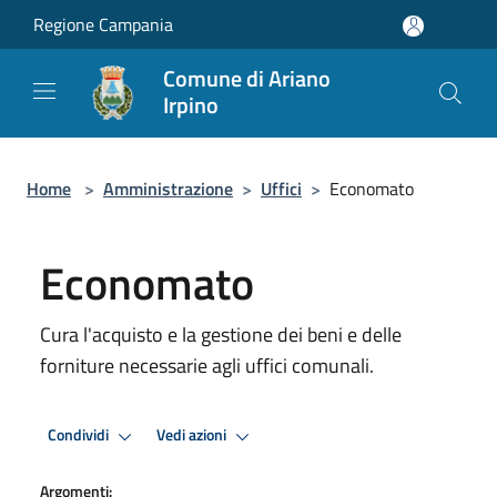
Salta al contenuto principale
Regione Campania
Comune di Ariano
Irpino
Home
>
Amministrazione
>
Uffici
>
Economato
Economato
Cura l'acquisto e la gestione dei beni e delle
forniture necessarie agli uffici comunali.
Condividi
Vedi azioni
Argomenti: