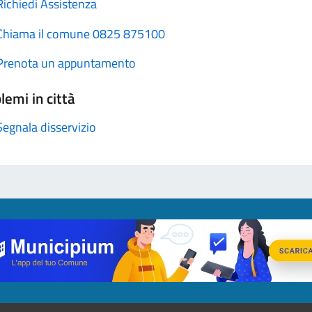
Richiedi Assistenza
Chiama il comune 0825 875100
Prenota un appuntamento
lemi in città
Segnala disservizio