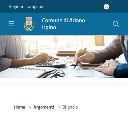
Salta al contenuto principale
Regione Campania
Comune di Ariano
Irpino
Home
>
Argomenti
>
Bilancio