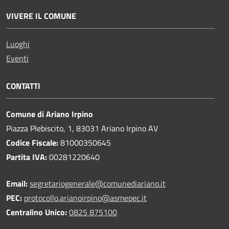
VIVERE IL COMUNE
Luoghi
Eventi
CONTATTI
Comune di Ariano Irpino
Piazza Plebiscito, 1, 83031 Ariano Irpino AV
Codice Fiscale:
81000350645
Partita IVA:
00281220640
Email:
segretariogenerale@comunediariano.it
PEC:
protocollo.arianoirpino@asmepec.it
Centralino Unico:
0825 875100