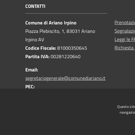
CONTATTI
Prenotaz
Comune di Ariano Irpino
Segnalazi
Piazza Plebiscito, 1, 83031 Ariano
Leggi le 
Irpino AV
Richiesta 
Codice Fiscale:
81000350645
Partita IVA:
00281220640
Email:
segretariogenerale@comunediariano.it
PEC:
protocollo.arianoirpino@asmepec.it
Centralino Unico:
0825 875100
Questo sito
navigazio