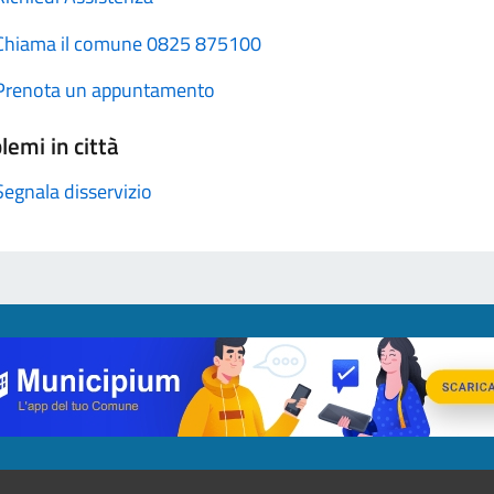
Chiama il comune 0825 875100
Prenota un appuntamento
lemi in città
Segnala disservizio