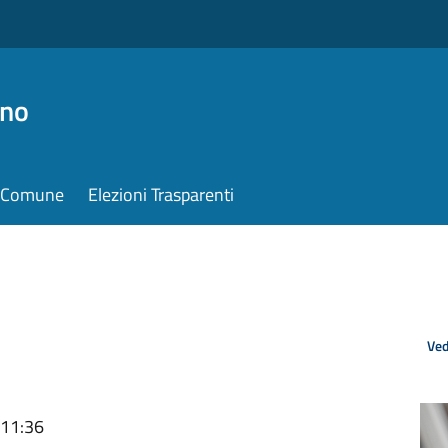
ino
il Comune
Elezioni Trasparenti
Ved
 11:36