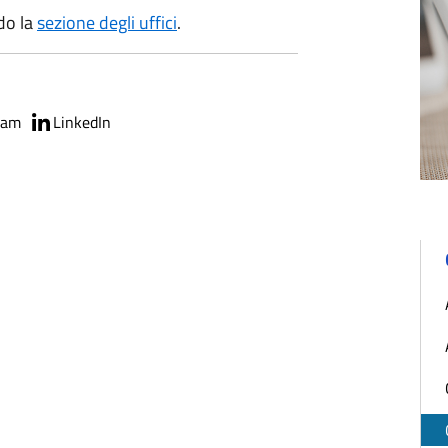
ndo la
sezione degli uffici
.
ram
LinkedIn