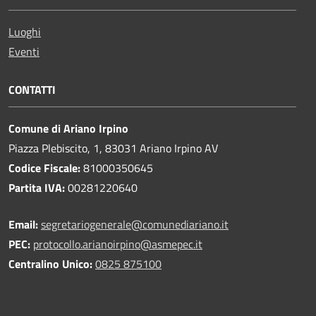
Luoghi
Eventi
CONTATTI
Comune di Ariano Irpino
Piazza Plebiscito, 1, 83031 Ariano Irpino AV
Codice Fiscale:
81000350645
Partita IVA:
00281220640
Email:
segretariogenerale@comunediariano.it
PEC:
protocollo.arianoirpino@asmepec.it
Centralino Unico:
0825 875100