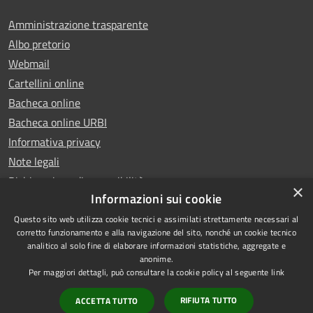
Amministrazione trasparente
Albo pretorio
Webmail
Cartellini online
Bacheca online
Bacheca online URBI
Informativa privacy
Note legali
Dichiarazione di accessibilità
×
Informazioni sui cookie
Questo sito web utilizza cookie tecnici e assimilati strettamente necessari al
corretto funzionamento e alla navigazione del sito, nonché un cookie tecnico
analitico al solo fine di elaborare informazioni statistiche, aggregate e
RSS
Copyright © 2025 Comune di
anonime.
Accessibilità
Ariano Irpino
Per maggiori dettagli, può consultare la cookie policy al seguente
link
Privacy
Municipium
Powered by
|
RIFIUTA TUTTO
ACCETTA TUTTO
Cookie
Accesso redazione